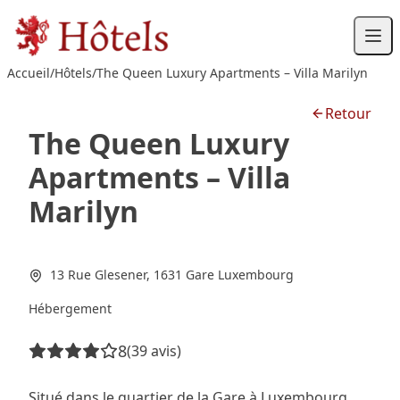
Passer
au
contenu
Accueil
/
Hôtels
/
The Queen Luxury Apartments – Villa Marilyn
Retour
The Queen Luxury
Apartments – Villa
Marilyn
13 Rue Glesener, 1631 Gare Luxembourg
Hébergement
8
(39 avis)
Situé dans le quartier de la Gare à Luxembourg,